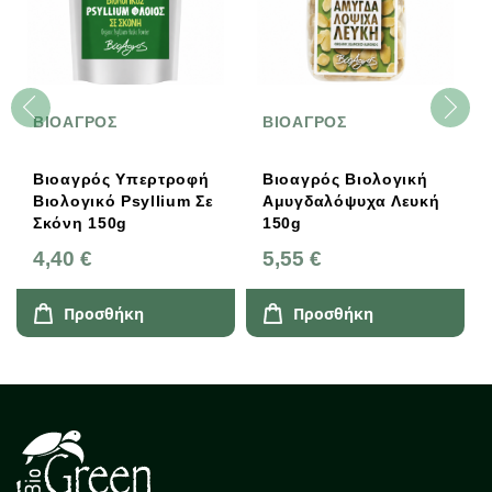
ΒΙΟΑΓΡΟΣ
AlmaWin
περτροφή
Βιοαγρός Βιολογική
Υγρό Απορρυπαν
yllium Σε
Αμυγδαλόψυχα Λευκή
Για Μάλλινα &
150g
Μεταξωτά, Bio, V
750ml, AlmaWin
5,55 €
9,70 €
η
Προσθήκη
Προσθήκη