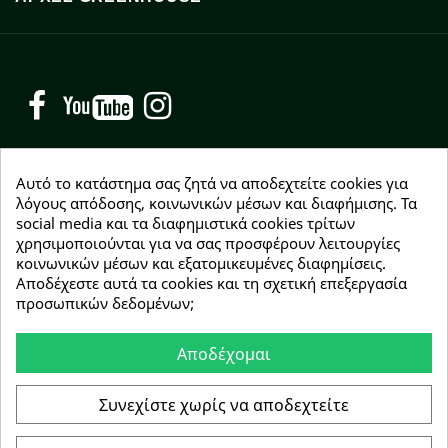
Facebook
YouTube
Instagram
Αυτό το κατάστημα σας ζητά να αποδεχτείτε cookies για
λόγους απόδοσης, κοινωνικών μέσων και διαφήμισης. Τα
social media και τα διαφημιστικά cookies τρίτων
NEWSLETTER
χρησιμοποιούνται για να σας προσφέρουν λειτουργίες
Εγγραφείτε δωρεάν και θα είστε οι πρώτοι που θα
κοινωνικών μέσων και εξατομικευμένες διαφημίσεις.
λάβετε τα νέα μας γύρω από προσφορές, εκπτώσεις
Αποδέχεστε αυτά τα cookies και τη σχετική επεξεργασία
και νέα προϊόντα.
προσωπικών δεδομένων;
Αποδέχομαι
Συμφωνώ με τους
όρους χρήσης
Συνεχίστε χωρίς να αποδεχτείτε