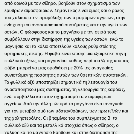
από κοινού με τον σίδηρο, βοηθούν στον σχηματισμό των
ερυθρών αιμοσφαιρίων. Σημαντικός είναι όμως και ο ρόλος
του χαλκού στην προφύλαξη των αιμοφόρων αγγείων, στην
ενίσχυση του ανοσοποιητικού συστήματος και στην υγεία των
οστών. Ο φώσφορος και το μαγνήσιο με την σειρά τους
συμβάλλουν στην διατήρηση της υγείας των οστών, ενώ το
μαγνήσιο και το κάλιο αποτελούν καλούς ρυθμιστές της
αρτηριακής πίεσης. Η φάβα είναι επίσης μια εξαιρετική πηγή
φυλλικού οξέως και μαγγανίου, καθώς περίπου ¼ της κούπας
φάβα μπορεί να μας εφοδιάσει με 20% της αναγκαίας
συνιστώμενης ποσότητας αυτών των θρεπτικών συστατικών.
Το φυλλικό οξύ υποστηρίζει σημαντικά τη λειτουργία του
ανοσοποιητικού μας συστήματος, τη λειτουργία της καρδιάς,
ενώ συμβάλλει και στον σχηματισμό των αιμοφόρων
αγγείων. Από την άλλη πλευρά το μαγγάνιο είναι αναγκαίο
για τον μεταβολισμό των υδατανθράκων, των πρωτεϊνών και
της χοληστερόλης. Οι βιταμίνες του συμπλέγματος Β, το
φυλλικό οξύ και τα μεταλλικά στοιχεία όπως ο σίδηρος, ο
χαλκός και το μαγνήσιο βοηθούν και στην διατήρηση της