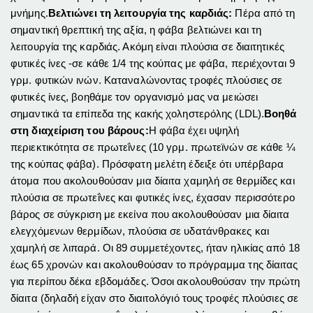
μνήμης.
Βελτιώνει τη λειτουργία της καρδιάς:
Πέρα από τη
σημαντική θρεπτική της αξία, η φάβα βελτιώνει και τη
λειτουργία της καρδιάς. Ακόμη είναι πλούσια σε διαιτητικές
φυτικές ίνες -σε κάθε 1/4 της κούπας με φάβα, περιέχονται 9
γρμ. φυτικών ινών. Καταναλώνοντας τροφές πλούσιες σε
φυτικές ίνες, βοηθάμε τον οργανισμό μας να μειώσει
σημαντικά τα επίπεδα της κακής χοληστερόλης (LDL).
Βοηθά
στη διαχείριση του βάρους:
Η φάβα έχει υψηλή
περιεκτικότητα σε πρωτεΐνες (10 γρμ. πρωτεϊνών σε κάθε ¼
της κούπας φάβα). Πρόσφατη μελέτη έδειξε ότι υπέρβαρα
άτομα που ακολουθούσαν μια δίαιτα χαμηλή σε θερμίδες και
πλούσια σε πρωτεΐνες και φυτικές ίνες, έχασαν περισσότερο
βάρος σε σύγκριση με εκείνα που ακολουθούσαν μια δίαιτα
ελεγχόμενων θερμίδων, πλούσια σε υδατάνθρακες και
χαμηλή σε λιπαρά. Οι 89 συμμετέχοντες, ήταν ηλικίας από 18
έως 65 χρονών και ακολουθούσαν το πρόγραμμα της δίαιτας
για περίπου δέκα εβδομάδες. Όσοι ακολουθούσαν την πρώτη
δίαιτα (δηλαδή είχαν στο διαιτολόγιό τους τροφές πλούσιες σε