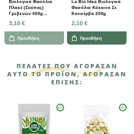
σόλια
La Bio Idea Βιολογικά
Βιολογικά Φασόλ
ς)
Φασόλια Κόκκινα Σε
Γίγας Γρεβενών 4
0g
Κονσέρβα 200g
Αγροκτήματα
Νέστορας
2,10 €
3,75 €
Προσθήκη
Προσθήκη
ΠΕΛΆΤΕΣ ΠΟΥ ΑΓΌΡΑΣΑΝ
ΑΥΤΌ ΤΟ ΠΡΟΪΌΝ, ΑΓΌΡΑΣΑΝ
ΕΠΊΣΗΣ: