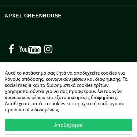

ΑΡΧΈΣ GREENHOUSE
Facebook
YouTube
Instagram
Αυτό το κατάστημα σας ζητά να αποδεχτείτε cookies για
λόγους απόδοσης, κοινωνικών μέσων και διαφήμισης. Τα
social media και τα διαφημιστικά cookies τρίτων
NEWSLETTER
χρησιμοποιούνται για να σας προσφέρουν λειτουργίες
Εγγραφείτε δωρεάν και θα είστε οι πρώτοι που θα
κοινωνικών μέσων και εξατομικευμένες διαφημίσεις.
λάβετε τα νέα μας γύρω από προσφορές, εκπτώσεις
Αποδέχεστε αυτά τα cookies και τη σχετική επεξεργασία
και νέα προϊόντα.
προσωπικών δεδομένων;
Αποδέχομαι
Συμφωνώ με τους
όρους χρήσης