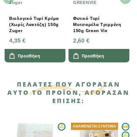
Zuger
GREENVIE
Βιολογικό Τυρί Κρέμα
Φυτικό Τυρί
(χωρίς Λακτόζη) 150g
Μοτσαρέλα Τριμμένη
Zuger
150g Green Vie
4,35 €
2,60 €
Προσθήκη
Προσθήκη
ΠΕΛΆΤΕΣ ΠΟΥ ΑΓΌΡΑΣΑΝ
ΑΥΤΌ ΤΟ ΠΡΟΪΌΝ, ΑΓΌΡΑΣΑΝ
ΕΠΊΣΗΣ:
ΑΝΑΜΈΝΕΤΑΙ ΣΎΝΤΟΜΑ