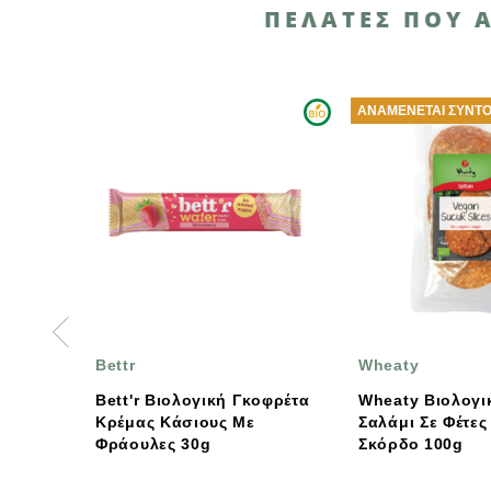
ΠΕΛΆΤΕΣ ΠΟΥ 
ΑΝΑΜΈΝΕΤΑΙ ΣΎΝΤΟΜΑ
ttr
Wheaty
tt'r Βιολογική Γκοφρέτα
Wheaty Βιολογικό, Vegan
έμας Κάσιους Με
Σαλάμι Σε Φέτες Με
άουλες 30g
Σκόρδο 100g