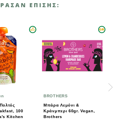
ΡΑΣΑΝ ΕΠΊΣΗΣ:
ΑΝΑΜΈΝΕΤΑΙ ΣΎΝΤΟΜΑ
BROTHERS
HOLLE
Μπάρα Λεμόνι &
Holle Βιολογικό / Dem
Κράνμπερι 60gr. Vegan,
Μούσλι Δημητριακών
Brothers
Φρούτα 250g