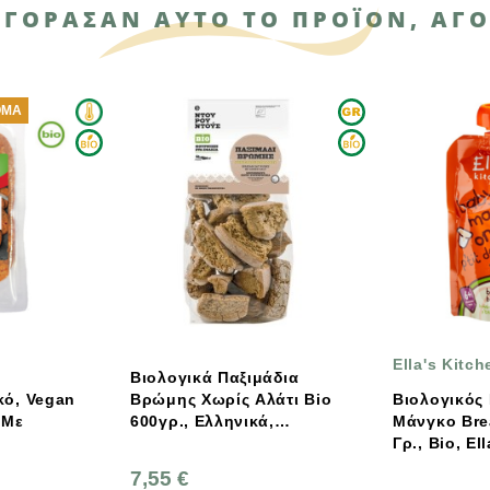
ΑΓΌΡΑΣΑΝ ΑΥΤΌ ΤΟ ΠΡΟΪΌΝ, ΑΓΌ
Ella's Kitchen
Βιολογικά Παξιμάδια
Βρώμης Χωρίς Αλάτι Bio
Βιολογικός Πολτός
600γρ., Ελληνικά,
Μάνγκο Breakfast, 100
Φούρνος Ντουρουντούς
Γρ., Bio, Ella's Kitchen
7,55 €