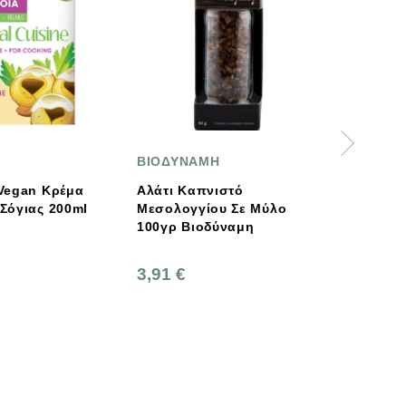
ΒΙΟΔΥΝΑΜΗ
MORGENLAND
Αλάτι Καπνιστό
MorgenLand Βιολογικά
Μεσολογγίου Σε Μύλο
Κάστανα Βρασμένα 10
100γρ Βιοδύναμη
3,91 €
5,45 €