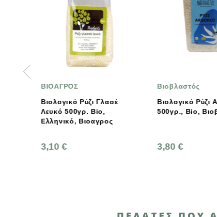
Βιοβλαστός
Βιοβλαστός
έ
Βιολογικό Ρύζι Αρμπόριο,
Βιολογικό Ρύζι 
500γρ., Bio, Βιοβλαστός
500 Γρ., Bio, Β
3,80 €
2,15 €
ΠΕΛΆΤΕΣ ΠΟΥ 