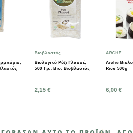
ARCHE
ΒΙΟΑΓΡΟΣ
Γλασσέ,
Arche Βιολογικό Sushi
Βιοαγρός Βι
ιοβλαστός
Rice 500g
Αρμπόριο 
6,00 €
4,20 €
ΑΓΌΡΑΣΑΝ ΑΥΤΌ ΤΟ ΠΡΟΪΌΝ, ΑΓΌ