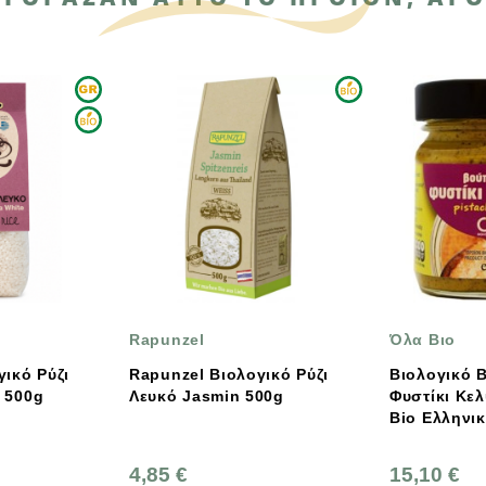
Όλα Βιο
ΒΙΟΑΓΡΟΣ
ικό Ρύζι
Βιολογικό Βούτυρο Από
Βιολογικό Α
Jasmin 500g
Φυστίκι Κελυφωτό 160 Γρ.,
Τ.70% 1 Κιλ
Bio Ελληνικό Όλα Bio
Ελληνικό, 
15,10 €
2,70 €