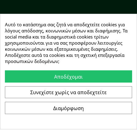
Facebook
YouTube
Instagram
Αυτό το κατάστημα σας ζητά να αποδεχτείτε cookies για
λόγους απόδοσης, κοινωνικών μέσων και διαφήμισης. Τα
social media και τα διαφημιστικά cookies τρίτων
χρησιμοποιούνται για να σας προσφέρουν λειτουργίες
κοινωνικών μέσων και εξατομικευμένες διαφημίσεις.
Αποδέχεστε αυτά τα cookies και τη σχετική επεξεργασία
NEWSLETTER
προσωπικών δεδομένων;
Εγγραφείτε δωρεάν και θα είστε οι πρώτοι που θα
λάβετε τα νέα μας γύρω από προσφορές, εκπτώσεις
Αποδέχομαι
και νέα προϊόντα.
Συνεχίστε χωρίς να αποδεχτείτε
Συμφωνώ με τους
όρους χρήσης
Διαμόρφωση
Συγκατάθεση για cookie
Copyright © 2026 Greenhousebio