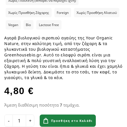
Χωρίς Γλουτένη (Μπορεί να περιέχει ίχνη)
Χωρίς Προσθήκη Ζάχαρης
Foreign
Χωρίς Προσθήκη Αλατιού
Vegan
Bio
Lactose Free
Αγορά βιολογικού σιροπιού αγαύης της Your Organic
Nature, στην καλύτερη τιμή, από την ζάχαρη & τα
γλυκαντικά του βιολογικού καταστήματος
Greenhousebio.gr. Αυτό το ελαφρύ σιρόπι είναι μια
εξαιρετική & πολύ γευστική εναλλακτική λύση για την
ζάχαρη. Η γεύση του είναι ήπια & γλυκιά και έχει χαμηλό
γλυκαιμικό δείκτη. Δοκιμάστε το στο τσάι, τον καφέ, το
γιαούρτι, τα γλυκά & τα κέικ.
4,80 €
Άμεση διαθέσιμη ποσότητα
7
τεμάχια.
Προσθήκη στο Καλάθι