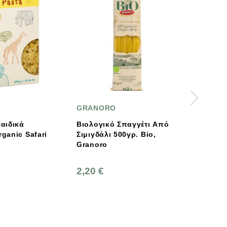
GRANORO
CASTAGNO
Βιολογικό Σπαγγέτι Από
Βιολογικά Παιδικά
Σιμιγδάλι 500γρ. Bio,
Ζυμαρικά Γαλαξίες, 500
Granoro
Γρ., Bio, Castagno
2,20 €
2,20 €