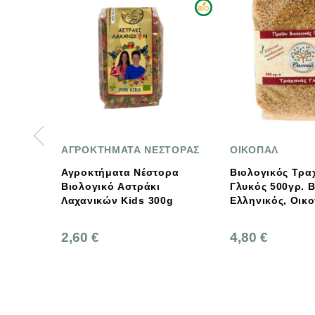
ΗΜΑΤΑ ΝΕΣΤΟΡΑΣ
ΟΙΚΟΠΑΛ
ΟΙ 
ήματα Νέστορα
Βιολογικός Τραχανάς
Οι 
κό Αστράκι
Γλυκός 500γρ. Bio,
Λαχανικών Kids 300g
Ελληνικός, Οικοπαλ
4,80 €
3,8