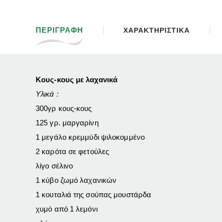
ΠΕΡΙΓΡΑΦΗ
ΧΑΡΑΚΤΗΡΙΣΤΙΚΑ
Κους-κους με λαχανικά
Υλικά :
300γρ κους-κους
125 γρ. μαργαρίνη
1 μεγάλο
κρεμμύδι
ψιλοκομμένο
2
καρότα
σε φετούλες
λίγο
σέλινο
1
κύβο ζωμό λαχανικών
1 κουταλιά της σούπας
μουστάρδα
χυμό από 1
λεμόνι