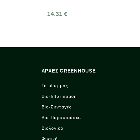
50ml
Λαχανικών 100g
14,31 €
1,85 €
ΑΡΧΈΣ GREENHOUSE
Τα blog μας
Bio-Information
Bio-Συνταγές
Bio-Παρουσιάσεις
Βιολογικό
Φυσικό