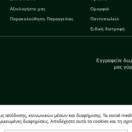
Αξιολογήστε μας
Ομορφιά
Παρακολούθηση Παραγγελίας
Παντοπωλείο
Ειδική διατροφή
Εγγραφείτε δωρ
μας γύρ
υς απόδοσης, κοινωνικών μέσων και διαφήμισης. Τα social medi
Αρ. ΓΕΜΗ: 146728304000
μικευμένες διαφημίσεις. Αποδέχεστε αυτά τα cookies και τη σ