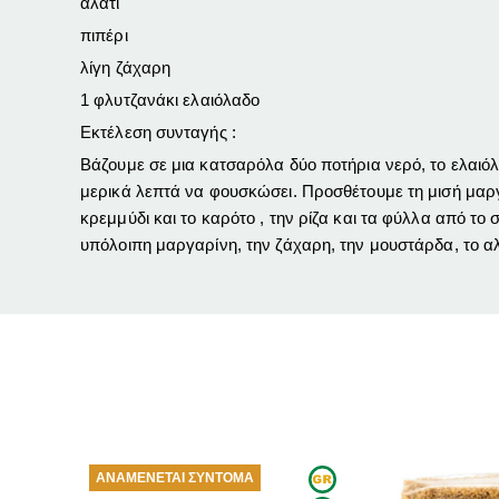
αλάτι
πιπέρι
λίγη ζάχαρη
1 φλυτζανάκι
ελαιόλαδο
Εκτέλεση συνταγής :
Βάζουμε σε μια κατσαρόλα δύο ποτήρια νερό, το ελαιόλα
μερικά λεπτά να φουσκώσει. Προσθέτουμε τη μισή μαργα
κρεμμύδι και το καρότο , την ρίζα και τα φύλλα από τ
υπόλοιπη μαργαρίνη, την ζάχαρη, την μουστάρδα, το αλ
ΤΑΙ ΣΎΝΤΟΜΑ
ΑΝΑ