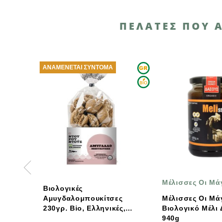
ΠΕΛΆΤΕΣ ΠΟΥ 
ΕΤΑΙ ΣΎΝΤΟΜΑ
Μέλισσες Οι Μάγισσες
Th
ικές
αλομπουκίτσες
Μέλισσες Οι Μάγισσες
Βι
 Bio, Ελληνικές,
Βιολογικό Μέλι Δάσους
Αμ
ος Ντουρουντούς
940g
Ζά