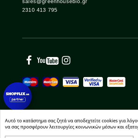
sales@greenhousebio.gr
2310 413 795
Facebook
YouTube
Instagram
Αυτό το κατάστημα σας ζητά να αποδεχτείτε cookies για λόγο
Copyright © 2026 Greenhousebio
να σας προσφέρουν λειτουργίες κοινωνικών μέσων και εξατο