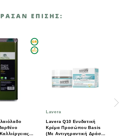
ΡΑΣΑΝ ΕΠΊΣΗΣ:
Lavera
HOLLE
Lavera Q10 Ενυδατική
Holle Carrot Cat
Κρέμα Προσώπου Basis
Βιολογικός /Demeter
(με Αντιγηραντική Δράση)
Πουρές Φρούτων &