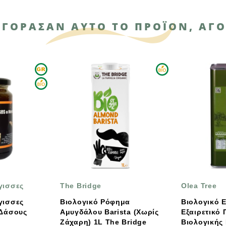
ΑΓΌΡΑΣΑΝ ΑΥΤΌ ΤΟ ΠΡΟΪΌΝ, ΑΓΌ
e Bridge
Olea Tree
ολογικό Ρόφημα
Βιολογικό Ελαιόλαδο
υγδάλου Barista (χωρίς
Εξαιρετικό Παρθένο
χαρη) 1L The Bridge
Βιολογικής Καλλιέργειας