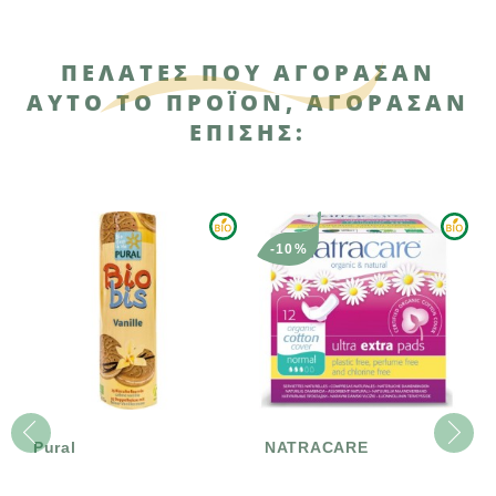
ΠΕΛΆΤΕΣ ΠΟΥ ΑΓΌΡΑΣΑΝ
ΑΥΤΌ ΤΟ ΠΡΟΪΌΝ, ΑΓΌΡΑΣΑΝ
ΕΠΊΣΗΣ:
-10%
Pural
NATRACARE